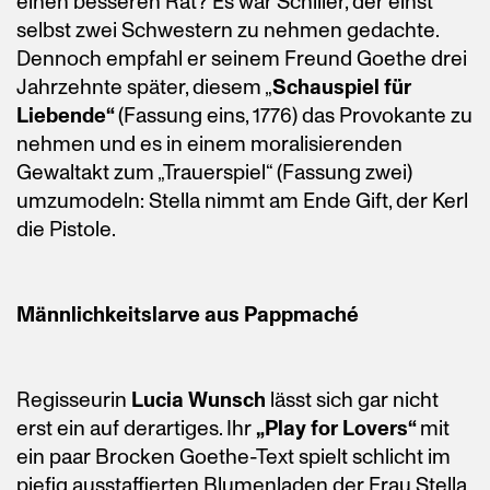
einen besseren Rat? Es war Schiller, der einst
selbst zwei Schwestern zu nehmen gedachte.
Dennoch empfahl er seinem Freund Goethe drei
Jahrzehnte später, diesem „
Schauspiel für
Liebende“
(Fassung eins, 1776) das Provokante zu
nehmen und es in einem moralisierenden
Gewaltakt zum „Trauerspiel“ (Fassung zwei)
umzumodeln: Stella nimmt am Ende Gift, der Kerl
die Pistole.
Männlichkeitslarve aus Pappmaché
Regisseurin
Lucia Wunsch
lässt sich gar nicht
erst ein auf derartiges.
Ihr
„Play for Lovers“
mit
ein paar Brocken Goethe-Text spielt schlicht im
piefig ausstaffierten Blumenladen der Frau Stella