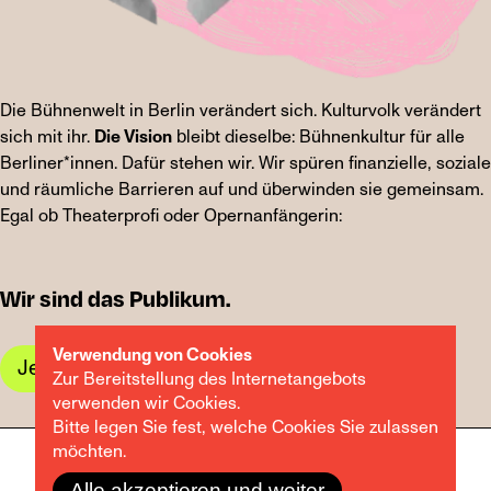
Die Bühnenwelt in Berlin verändert sich. Kulturvolk verändert
sich mit ihr.
Die Vision
bleibt dieselbe: Bühnenkultur für alle
Berliner*innen. Dafür stehen wir. Wir spüren finanzielle, soziale
und räumliche Barrieren auf und überwinden sie gemeinsam.
Egal ob Theaterprofi oder Opernanfängerin:
Wir sind das Publikum.
Verwendung von Cookies
Jetzt Mitglied werden
Zur Bereitstellung des Internetangebots
verwenden wir Cookies.
Bitte legen Sie fest, welche Cookies Sie zulassen
möchten.
Impressum
AGB
Datenschutz
Alle akzeptieren und weiter