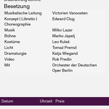
Besetzung
Musikalische Leitung
Victorien Vanoosten
Konzept | Libretto |
Edward Clug
Choreographie
Musik
Milko Lazar
Bühne
Marko Japelj
Kostüme
Leo Kulaš
Licht
Tomaž Premzl
Dramaturgie
Katja Wiegand
Video
Rok Predin
Mit
Orchester der Deutschen
Oper Berlin
Datum
Uhrzeit
Preis