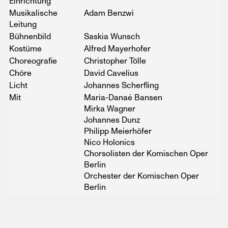
Einrichtung
Musikalische
Adam Benzwi
Leitung
Bühnenbild
Saskia Wunsch
Kostüme
Alfred Mayerhofer
Choreografie
Christopher Tölle
Chöre
David Cavelius
Licht
Johannes Scherfling
Mit
Maria-Danaé Bansen
Mirka Wagner
Johannes Dunz
Philipp Meierhöfer
Nico Holonics
Chorsolisten der Komischen Oper
Berlin
Orchester der Komischen Oper
Berlin