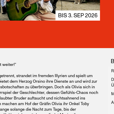
BIS 3. SEP 2026
B
t weiter!“
R
getrennt, strandet im fremden Illyrien und spielt um
D
 bietet dem Herzog Orsino ihre Dienste an und wird zur
Ü
sbotschaften zu überbringen. Doch als Olivia sich in
irrspiel der Geschlechter, dessen Gefühls-Chaos noch
M
eglaubter Bruder auftaucht und nichtsahnend ins
A
machen am Hof der Gräfin Olivia ihr Onkel Toby
nge solange die Nacht zum Tage, bis der